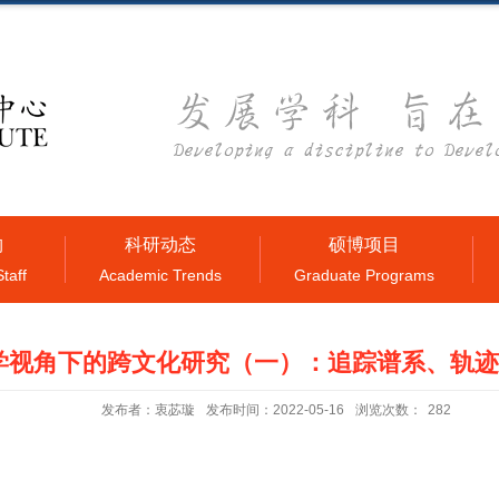
构
科研动态
硕博项目
taff
Academic Trends
Graduate Programs
学视角下的跨文化研究（一）：追踪谱系、轨
发布者：衷苾璇
发布时间：2022-05-16
浏览次数：
282
样也是复杂的历史事件的产物。前人的价值观、规范、信仰和经验塑造了
同的叙述中具有不同的意义（路易斯明克）。因此，无论是在研究还是在