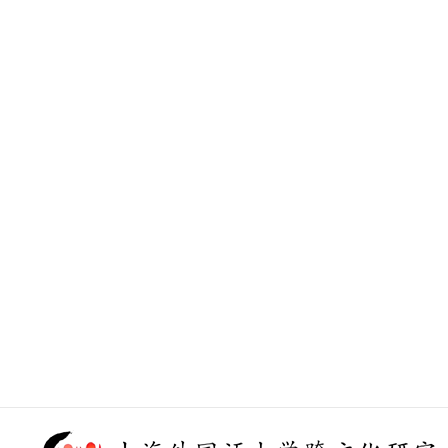
张红玲，The quintessen
trainer: A prelimin
张晓佳，“Profiling p
sociology of scienc