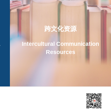
跨文化资源
&
Intercultural Communication
Resources